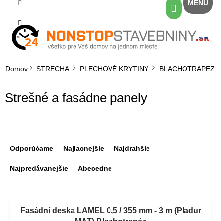
Prejsť
Nákupný
na
košík
obsah
Domov
STRECHA
PLECHOVÉ KRYTINY
BLACHOTRAPEZ
Strešné a fasádne panely
R
a
Odporúčame
Najlacnejšie
Najdrahšie
d
e
Najpredávanejšie
Abecedne
n
i
V
e
ý
Fasádní deska LAMEL 0,5 / 355 mm - 3 m (Pladur
p