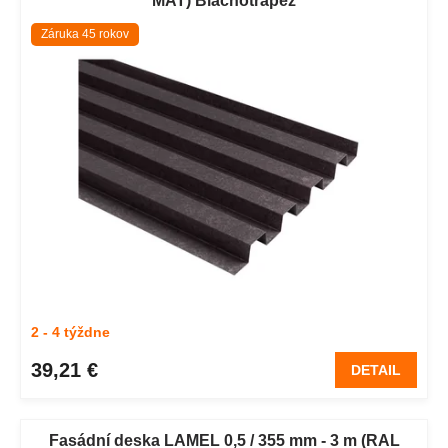
p
MAT) Blachotrapéz
r
i
o
Záruka 45 rokov
s
d
p
u
r
k
o
t
d
o
u
v
k
t
o
v
2 - 4 týždne
39,21 €
DETAIL
Fasádní deska LAMEL 0,5 / 355 mm - 3 m (RAL