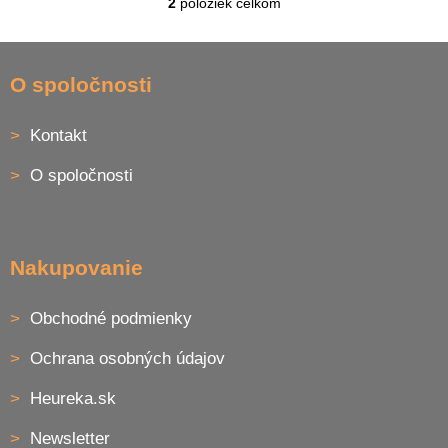
2
položiek celkom
O
v
l
Z
á
á
O spoločnosti
d
p
a
ä
c
Kontakt
t
i
i
e
O spoločnosti
p
e
r
v
k
y
Nakupovanie
v
ý
p
Obchodné podmienky
i
s
Ochrana osobných údajov
u
Heureka.sk
Newsletter