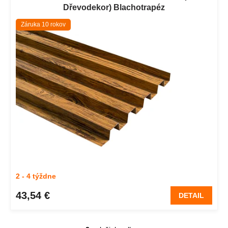
Dřevodekor) Blachotrapéz
Záruka 10 rokov
2 - 4 týždne
43,54 €
DETAIL