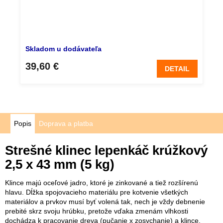
Skladom u dodávateľa
39,60 €
DETAIL
Popis
Doprava a platba
Strešné klinec lepenkáč krúžkový
2,5 x 43 mm (5 kg)
K
lince majú oceľové jadro, ktoré je zinkované a tiež rozšírenú
hlavu. Dĺžka spojovacieho materiálu pre kotvenie všetkých
materiálov a prvkov musí byť volená tak, nech je vždy debnenie
prebité skrz svoju hrúbku, pretože vďaka zmenám vlhkosti
dochádza k pracovanie dreva (pučanie x zosychanie) a klince,