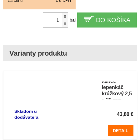
Za cenu
€ s DPH
DO KOŠÍKA
bal
Strešné
klinec
lepenkáč
krúžkový 2,5
x 20 mm
(5kg)
Skladom u
43,80 €
dodávateľa
DETAIL