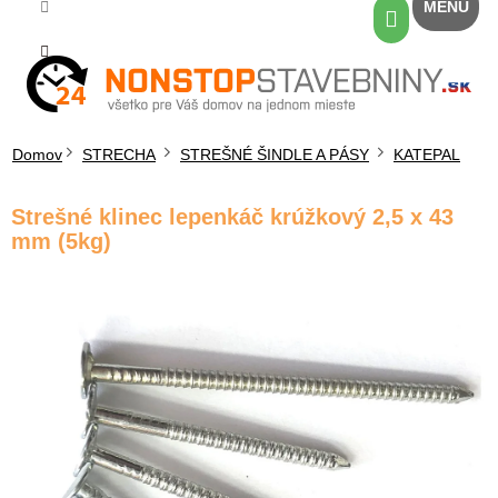
Prejsť
Nákupný
na
košík
obsah
Domov
STRECHA
STREŠNÉ ŠINDLE A PÁSY
KATEPAL
Strešné klinec lepenkáč krúžkový 2,5 x 43
mm (5kg)