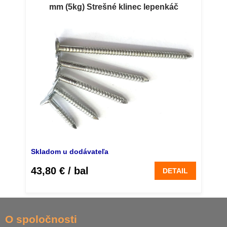
mm (5kg) Strešné klinec lepenkáč
krúžkový 2,5 x 43 mm (5 kg)
Skladom u dodávateľa
43,80 €
/ bal
DETAIL
Z
á
O spoločnosti
p