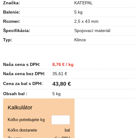
Značka:
KATEPAL
Balenie
:
5 kg
Rozmer
:
2,5 x 43 mm
Špecifikácia
:
Spojovací materiál
Typ
:
Klince
Naša cena s DPH:
8,76 € / kg
Naša cena bez DPH:
35,61 €
43,80 €
Cena za bal s DPH:
Obsah bal :
5 kg
Kalkulátor
Koľko potrebujete kg
Koľko dostanete
bal