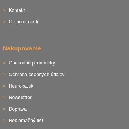
ä
Kontakt
t
i
O spoločnosti
e
Nakupovanie
Obchodné podmienky
Ochrana osobných údajov
Heureka.sk
Newsletter
Doprava
Reklamačný list