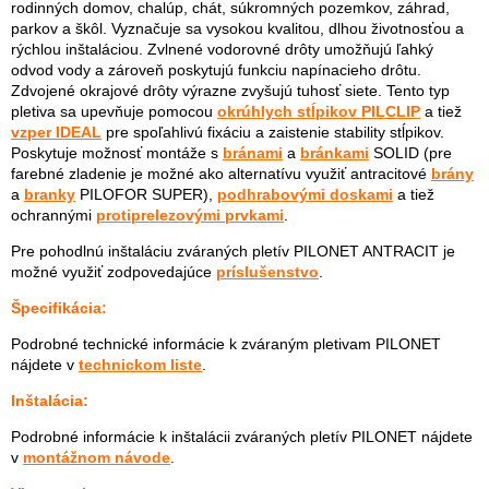
rodinných domov, chalúp, chát, súkromných pozemkov, záhrad,
parkov a škôl. Vyznačuje sa vysokou kvalitou, dlhou životnosťou a
rýchlou inštaláciou. Zvlnené vodorovné drôty umožňujú ľahký
odvod vody a zároveň poskytujú funkciu napínacieho drôtu.
Zdvojené okrajové drôty výrazne zvyšujú tuhosť siete. Tento typ
pletiva sa upevňuje pomocou
okrúhlych stĺpikov PILCLIP
a tiež
vzper IDEAL
pre spoľahlivú fixáciu a zaistenie stability stĺpikov.
Poskytuje možnosť montáže s
bránami
a
bránkami
SOLID (pre
farebné zladenie je možné ako alternatívu využiť antracitové
brány
a
branky
PILOFOR SUPER),
podhrabovými doskami
a tiež
ochrannými
protiprelezovými prvkami
.
Pre pohodlnú inštaláciu zváraných pletív PILONET ANTRACIT je
možné využiť zodpovedajúce
príslušenstvo
.
Špecifikácia:
Podrobné technické informácie k zváraným pletivam PILONET
nájdete v
technickom liste
.
Inštalácia:
Podrobné informácie k inštalácii zváraných pletív PILONET nájdete
v
montážnom návode
.