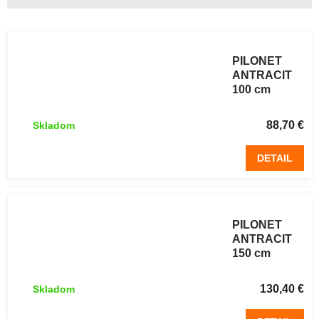
Zvárané
pletivo
PILONET
ANTRACIT
100 cm
poplastované
25 m antracit
88,70 €
Skladom
DETAIL
Zvárané
pletivo
PILONET
ANTRACIT
150 cm
poplastované
25 m antracit
130,40 €
Skladom