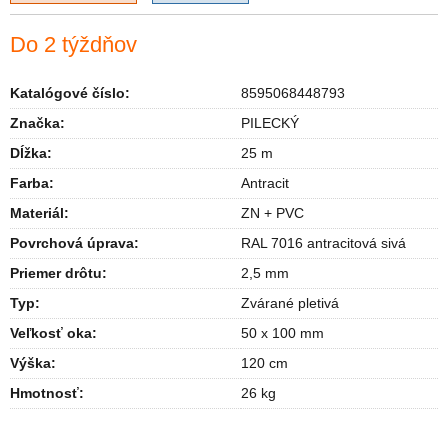
Do 2 týždňov
Katalógové číslo:
8595068448793
Značka:
PILECKÝ
Dĺžka
:
25 m
Farba
:
Antracit
Materiál
:
ZN + PVC
Povrchová úprava
:
RAL 7016 antracitová sivá
Priemer drôtu
:
2,5 mm
Typ
:
Zvárané pletivá
Veľkosť oka
:
50 x 100 mm
Výška
:
120 cm
Hmotnosť
:
26 kg