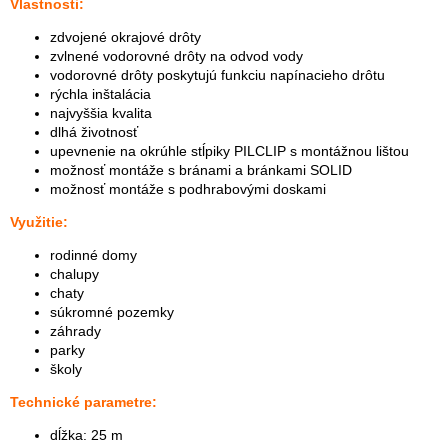
Vlastnosti:
zdvojené okrajové drôty
zvlnené vodorovné drôty na odvod vody
vodorovné drôty poskytujú funkciu napínacieho drôtu
rýchla inštalácia
najvyššia kvalita
dlhá životnosť
upevnenie na okrúhle stĺpiky PILCLIP s montážnou lištou
možnosť montáže s bránami a bránkami SOLID
možnosť montáže s podhrabovými doskami
Využitie:
rodinné domy
chalupy
chaty
súkromné ​​pozemky
záhrady
parky
školy
Technické parametre:
dĺžka: 25 m