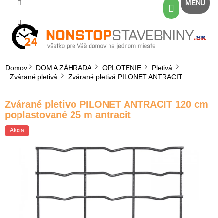
Prejsť
Nákupný
na
košík
obsah
Domov
DOM A ZÁHRADA
OPLOTENIE
Pletivá
Zvárané pletivá
Zvárané pletivá PILONET ANTRACIT
Zvárané pletivo PILONET ANTRACIT 120 cm
poplastované 25 m antracit
Akcia