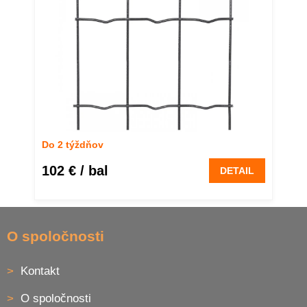
Do 2 týždňov
102 €
/ bal
DETAIL
Z
á
O spoločnosti
p
ä
Kontakt
t
i
O spoločnosti
e