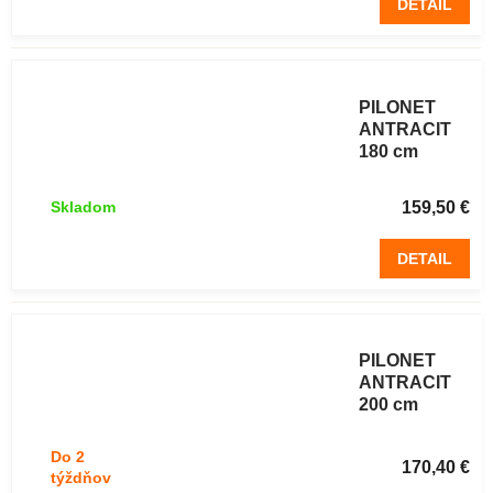
DETAIL
Zvárané
pletivo
PILONET
ANTRACIT
180 cm
poplastované
25 m antracit
159,50 €
Skladom
DETAIL
Zvárané
pletivo
PILONET
ANTRACIT
200 cm
poplastované
25 m antracit
Do 2
170,40 €
týždňov