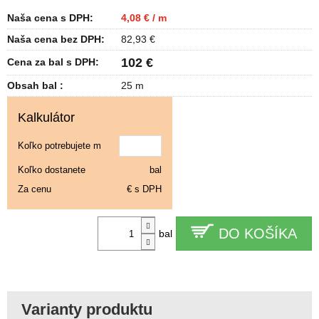
Naša cena s DPH:
4,08 € / m
Naša cena bez DPH:
82,93 €
102 €
Cena za bal s DPH:
Obsah bal :
25 m
Kalkulátor
Koľko potrebujete m
Koľko dostanete
bal
Za cenu
€ s DPH
DO KOŠÍKA
bal