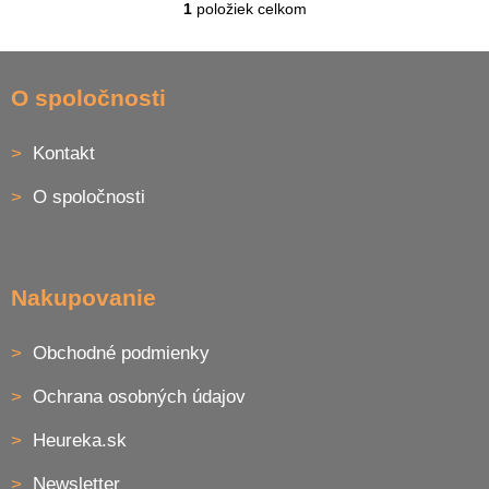
1
položiek celkom
O
v
l
Z
á
á
O spoločnosti
d
p
a
ä
c
Kontakt
t
i
i
e
O spoločnosti
p
e
r
v
k
y
Nakupovanie
v
ý
p
Obchodné podmienky
i
s
Ochrana osobných údajov
u
Heureka.sk
Newsletter