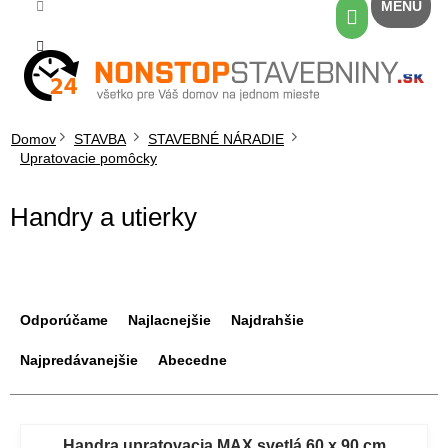
Prejsť
Nákupný
na
košík
obsah
Domov
STAVBA
STAVEBNÉ NÁRADIE
Upratovacie pomôcky
Handry a utierky
R
a
Odporúčame
Najlacnejšie
Najdrahšie
d
e
Najpredávanejšie
Abecedne
n
i
V
e
ý
Handra upratovacia MAX svetlá 60 x 90 cm