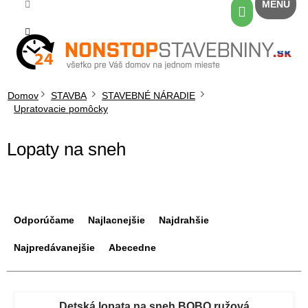
Prejsť
Nákupný
na
košík
obsah
Domov
STAVBA
STAVEBNÉ NÁRADIE
Upratovacie pomôcky
Lopaty na sneh
R
a
Odporúčame
Najlacnejšie
Najdrahšie
d
e
Najpredávanejšie
Abecedne
n
i
V
e
ý
Detská lopata na sneh BOBO ružová