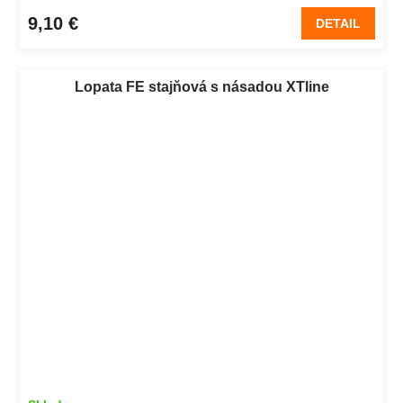
9,10 €
DETAIL
Lopata FE stajňová s násadou XTline