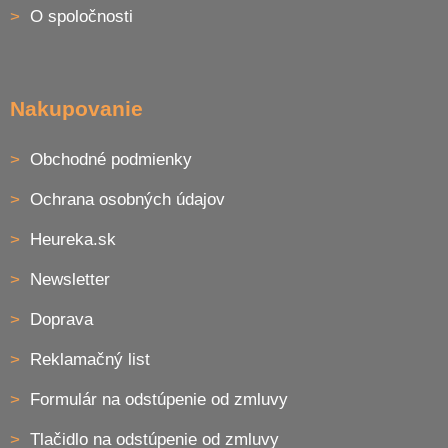
i
e
O spoločnosti
p
e
r
v
k
y
Nakupovanie
v
ý
p
Obchodné podmienky
i
s
Ochrana osobných údajov
u
Heureka.sk
Newsletter
Doprava
Reklamačný list
Formulár na odstúpenie od zmluvy
Tlačidlo na odstúpenie od zmluvy