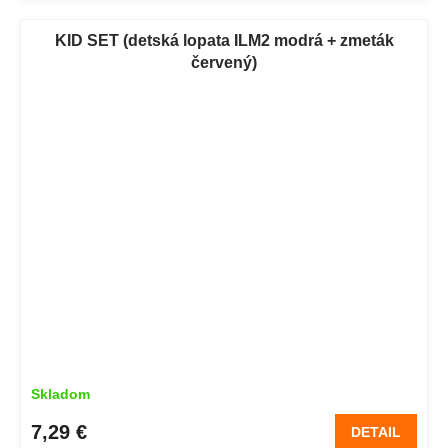
KID SET (detská lopata ILM2 modrá + zmeták
červený)
Skladom
7,29 €
DETAIL