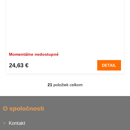
Momentálne nedostupné
24,63 €
DETAIL
21
položiek celkom
O
v
l
Z
á
á
O spoločnosti
d
p
a
ä
c
Kontakt
t
i