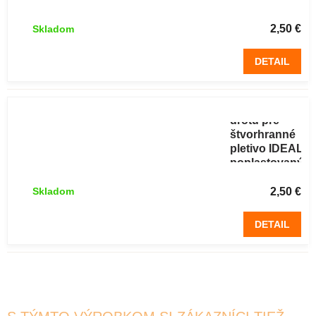
poplastovaný
hnedý
2,50 €
Skladom
DETAIL
Napinák
drôtu pre
štvorhranné
pletivo IDEAL
poplastovaný
zelený
2,50 €
Skladom
DETAIL