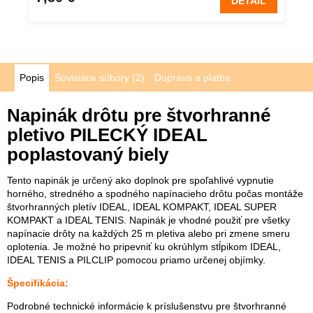
DETAIL
Popis
Súvisiace súbory (2)
Doprava a platba
Napinák drôtu pre štvorhranné
pletivo PILECKÝ IDEAL
poplastovaný biely
Tento napinák je určený ako doplnok pre spoľahlivé vypnutie
horného, ​​stredného a spodného napínacieho drôtu počas montáže
štvorhranných pletív IDEAL, IDEAL KOMPAKT, IDEAL SUPER
KOMPAKT a IDEAL TENIS. Napinák je vhodné použiť pre všetky
napínacie drôty na každých 25 m pletiva alebo pri zmene smeru
oplotenia. Je možné ho pripevniť ku okrúhlym stĺpikom IDEAL,
IDEAL TENIS a PILCLIP pomocou priamo určenej objímky.
Špecifikácia:
Podrobné technické informácie k príslušenstvu pre štvorhranné