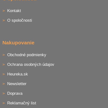
p
ä
Kontakt
t
i
O spoločnosti
e
Nakupovanie
Obchodné podmienky
Ochrana osobných údajov
Heureka.sk
Newsletter
Doprava
Reklamačný list