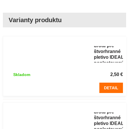
Napinák
drôtu pre
štvorhranné
pletivo IDEAL
poplastovaný
antracit
2,50 €
Skladom
DETAIL
Napinák
drôtu pre
štvorhranné
pletivo IDEAL