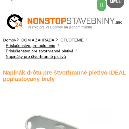
Prejsť
Nákupný
na
košík
obsah
Domov
DOM A ZÁHRADA
OPLOTENIE
Príslušenstvo pre oplotenie
Príslušenstvo pre štvorhranné pletivá
Napináky pre štvorhranné pletivá
Napinák drôtu pre štvorhranné pletivo IDEAL
poplastovaný biely