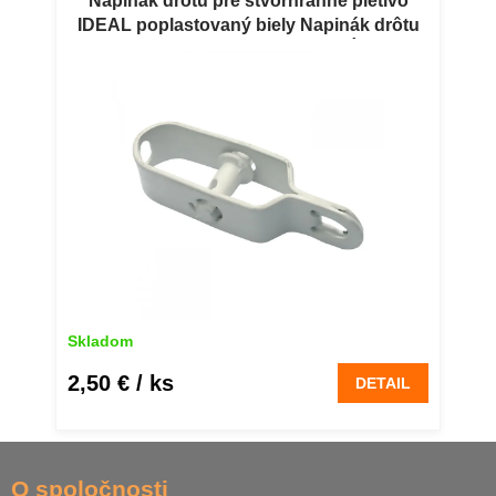
Napinák drôtu pre štvorhranné pletivo
IDEAL poplastovaný biely Napinák drôtu
pre štvorhranné pletivo PILECKÝ IDEAL
poplastovaný biely
Skladom
2,50 €
/ ks
DETAIL
Z
á
O spoločnosti