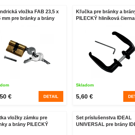
indrická vložka FAB 23,5 x
Kľučka pre bránky a brán
5 mm pre bránky a brány
PILECKÝ hliníková čierna
LECKÝ
adom
Skladom
50 €
5,60 €
DETAIL
DE
tka vložky zámku pre
Set príslušenstva IDEAL
nky a brány PILECKÝ
UNIVERSAL pre brány IDE
stová čierna
a SOLID antracit