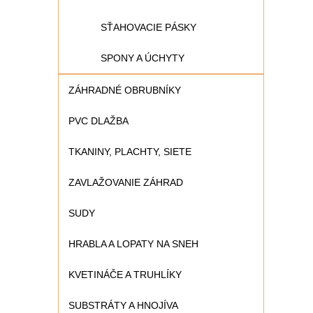
SŤAHOVACIE PÁSKY
SPONY A ÚCHYTY
ZÁHRADNÉ OBRUBNÍKY
PVC DLAŽBA
TKANINY, PLACHTY, SIETE
ZAVLAŽOVANIE ZÁHRAD
SUDY
HRABLA A LOPATY NA SNEH
KVETINÁČE A TRUHLÍKY
SUBSTRÁTY A HNOJÍVA