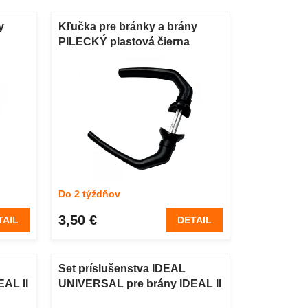
y
Kľučka pre bránky a brány
PILECKÝ plastová čierna
Do 2 týždňov
3,50 €
TAIL
DETAIL
Set príslušenstva IDEAL
AL II
UNIVERSAL pre brány IDEAL II
a SOLID zelená