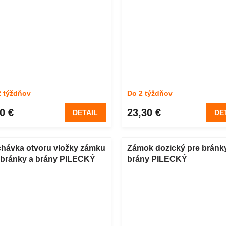
2 týždňov
Do 2 týždňov
0 €
23,30 €
DETAIL
DE
hávka otvoru vložky zámku
Zámok dozický pre bránk
 bránky a brány PILECKÝ
brány PILECKÝ
stová čierna 2 ks