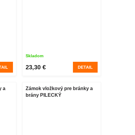
Skladom
23,30 €
TAIL
DETAIL
y a
Zámok vložkový pre bránky a
brány PILECKÝ