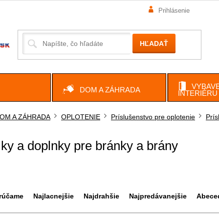
Prihlásenie
HĽADAŤ
VYBAVE
DOM A ZÁHRADA
INTERIÉRU
OM A ZÁHRADA
OPLOTENIE
Príslušenstvo pre oplotenie
Prís
ov
y a doplnky pre bránky a brány
rúčame
Najlacnejšie
Najdrahšie
Najpredávanejšie
Abece