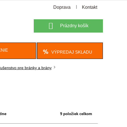
Doprava
Kontakt
Nákupný
Prázdny košík
košík
NIE
VÝPREDAJ SKLADU
lušenstvo pre bránky a brány
dne
9
položiek celkom