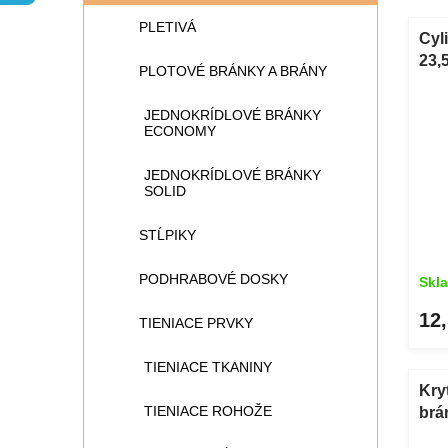
n
V
PLETIVÁ
i
ý
Cyl
e
p
23,
PLOTOVÉ BRÁNKY A BRÁNY
p
i
PI
r
s
JEDNOKRÍDLOVÉ BRÁNKY
o
p
ECONOMY
d
r
u
o
JEDNOKRÍDLOVÉ BRÁNKY
k
d
SOLID
t
u
o
k
STĹPIKY
v
t
o
PODHRABOVÉ DOSKY
Skl
v
12,
TIENIACE PRVKY
TIENIACE TKANINY
Kry
TIENIACE ROHOŽE
brá
pla