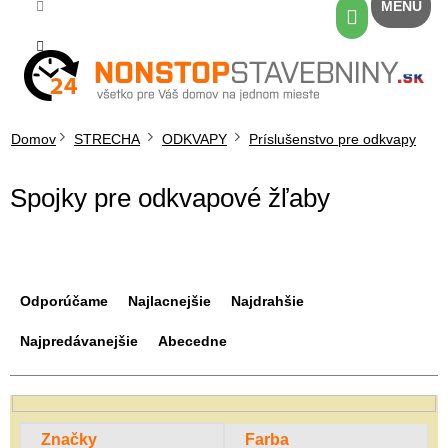
Prejsť
Nákupný
na
košík
obsah
Domov
STRECHA
ODKVAPY
Príslušenstvo pre odkvapy
Spojky pre odkvapové žľaby
R
a
Odporúčame
Najlacnejšie
Najdrahšie
d
e
Najpredávanejšie
Abecedne
n
i
e
p
Značky
Farba