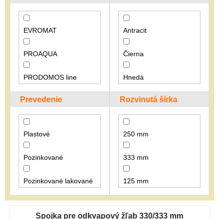
r
o
d
EVROMAT
Antracit
u
k
PROAQUA
Čierna
t
o
v
PRODOMOS line
Hnedá
Prevedenie
Rozvinutá šírka
Strieborná
Plastové
250 mm
Pozinkované
333 mm
Pozinkované lakované
125 mm
V
330 mm
ý
Spojka pre odkvapový žľab 330/333 mm