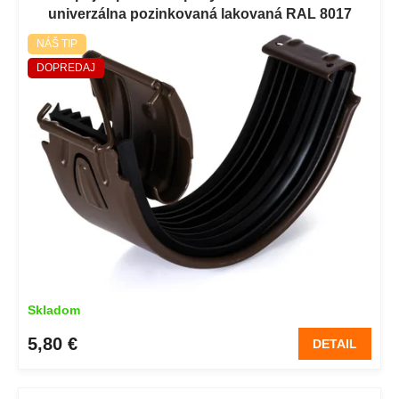
p
univerzálna pozinkovaná lakovaná RAL 8017
i
hnedá
NÁŠ TIP
s
DOPREDAJ
p
r
o
d
u
k
t
o
v
Skladom
5,80 €
DETAIL