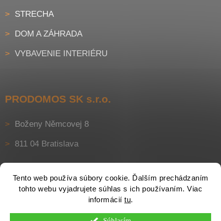
STRECHA
DOM A ZÁHRADA
VYBAVENIE INTERIÉRU
PRODOMOS SK s.r.o.
Boženy Němcovej 8
811 04 Bratislava
Tento web používa súbory cookie. Ďalším prechádzaním
tohto webu vyjadrujete súhlas s ich používaním. Viac
informácií
tu
.
Súhlasím