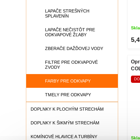
LAPAČE STREŠNÝCH
SPLAVENÍN
Skl
LAPAČE NEČISTÔT PRE
ODKVAPOVÉ ŽĽABY
5,4
ZBERAČE DAŽĎOVEJ VODY
Opr
FILTRE PRE ODKVAPOVÉ
ZVODY
COL
DO
FARBY PRE ODKVAPY
TMELY PRE ODKVAPY
DOPLNKY K PLOCHÝM STRECHÁM
DOPLNKY K ŠIKMÝM STRECHÁM
KOMÍNOVÉ HLAVICE A TURBÍNY
Skl