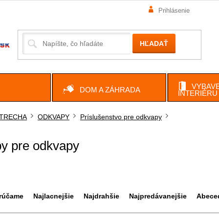
Prihlásenie
HĽADAŤ
VYBAVE
DOM A ZÁHRADA
INTERIÉRU
TRECHA
ODKVAPY
Príslušenstvo pre odkvapy
ov
y pre odkvapy
rúčame
Najlacnejšie
Najdrahšie
Najpredávanejšie
Abece