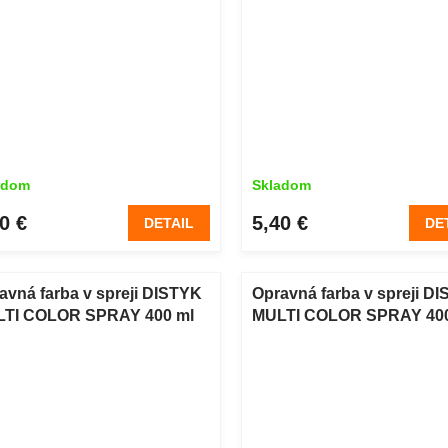
adom
Skladom
0 €
5,40 €
DETAIL
DE
avná farba v spreji DISTYK
Opravná farba v spreji D
TI COLOR SPRAY 400 ml
MULTI COLOR SPRAY 400
hová zelená RAL 6005
medená hnedá RAL 8004