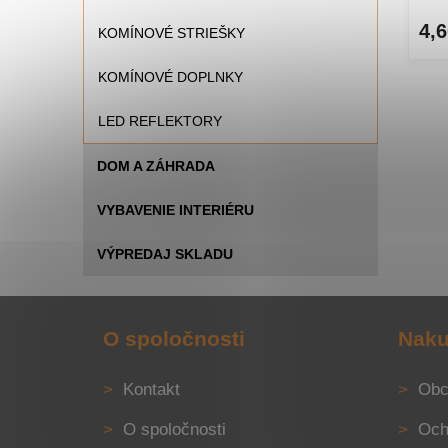
4,6
KOMÍNOVÉ STRIEŠKY
KOMÍNOVÉ DOPLNKY
LED REFLEKTORY
DOM A ZÁHRADA
VYBAVENIE INTERIÉRU
VÝPREDAJ SKLADU
Z
á
O spoločnosti
Naku
p
ä
Kontakt
Obc
t
i
O spoločnosti
Och
e