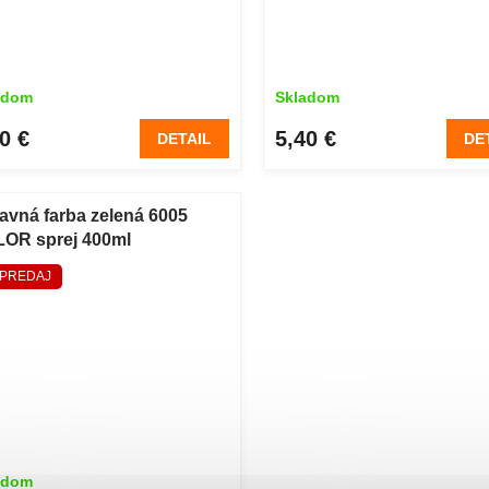
adom
Skladom
0 €
5,40 €
DETAIL
DE
avná farba zelená 6005
OR sprej 400ml
PREDAJ
adom