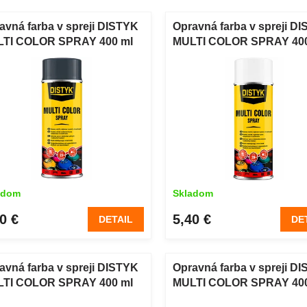
avná farba v spreji DISTYK
Opravná farba v spreji D
TI COLOR SPRAY 400 ml
MULTI COLOR SPRAY 400
racitová sivá RAL 7016
biela RAL 9010
adom
Skladom
0 €
5,40 €
DETAIL
DE
avná farba v spreji DISTYK
Opravná farba v spreji D
TI COLOR SPRAY 400 ml
MULTI COLOR SPRAY 400
venohnedá RAL 3011
čierna RAL 9005