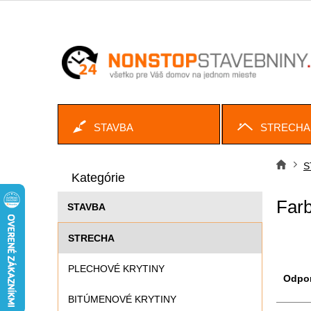
Prejsť
na
obsah
STAVBA
STRECHA
B
Preskočiť
o
S
Dom
kategórie
Kategórie
č
n
Farb
STAVBA
ý
p
STRECHA
a
n
R
PLECHOVÉ KRYTINY
e
a
Odpo
l
d
BITÚMENOVÉ KRYTINY
e