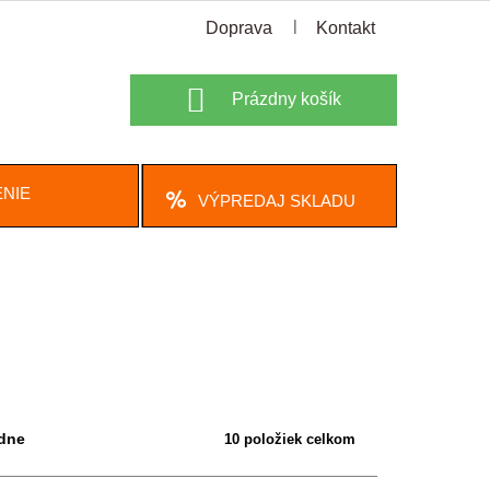
Doprava
Kontakt
Nákupný
Prázdny košík
košík
NIE
VÝPREDAJ SKLADU
dne
10
položiek celkom