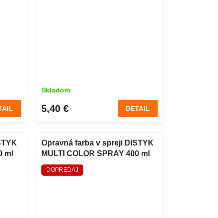
Skladom
5,40 €
TAIL
DETAIL
ISTYK
Opravná farba v spreji DISTYK
 ml
MULTI COLOR SPRAY 400 ml
oxidovaná červená RAL 3009
DOPREDAJ