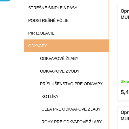
n
V
STREŠNÉ ŠINDLE A PÁSY
i
ý
Opr
e
p
MUL
PODSTREŠNÉ FÓLIE
p
i
ant
r
s
PIR IZOLÁCIE
o
p
d
r
ODKVAPY
u
o
k
d
ODKVAPOVÉ ŽĽABY
t
u
o
k
ODKVAPOVÉ ZVODY
v
t
o
Skl
PRÍSLUŠENSTVO PRE ODKVAPY
v
5,4
KOTLÍKY
ČELÁ PRE ODKVAPOVÉ ŽĽABY
Opr
MUL
ROHY PRE ODKVAPOVÉ ŽĽABY
čer