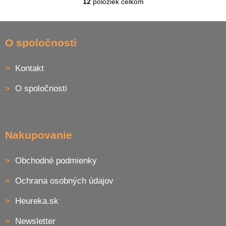
12
položiek celkom
O
v
l
Z
á
á
O spoločnosti
d
p
a
ä
c
Kontakt
t
i
i
e
O spoločnosti
p
e
r
v
k
y
Nakupovanie
v
ý
p
Obchodné podmienky
i
s
Ochrana osobných údajov
u
Heureka.sk
Newsletter