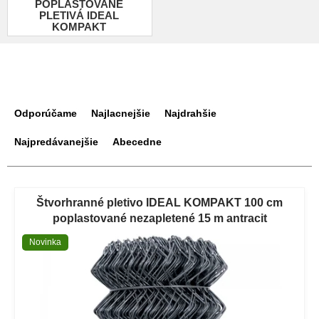
POPLASTOVANÉ
PLETIVÁ IDEAL
KOMPAKT
R
a
Odporúčame
Najlacnejšie
Najdrahšie
d
e
Najpredávanejšie
Abecedne
n
i
V
e
ý
Štvorhranné pletivo IDEAL KOMPAKT 100 cm
p
p
poplastované nezapletené 15 m antracit
r
i
o
Novinka
s
d
p
u
r
k
o
t
d
o