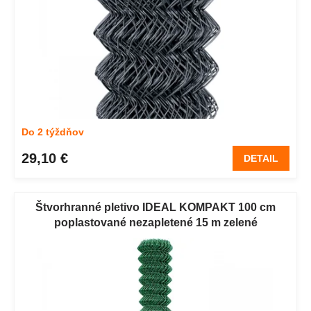
u
v
k
t
o
v
Do 2 týždňov
29,10 €
DETAIL
Štvorhranné pletivo IDEAL KOMPAKT 100 cm
poplastované nezapletené 15 m zelené