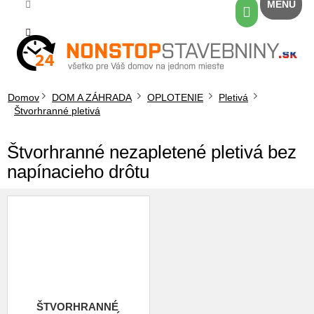
Prejsť
Nákupný
na
košík
obsah
Domov
DOM A ZÁHRADA
OPLOTENIE
Pletivá
Štvorhranné pletivá
Štvorhranné nezapletené pletivá bez
napínacieho drôtu
ŠTVORHRANNÉ