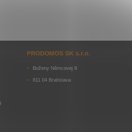
PRODOMOS SK s.r.o.
Boženy Němcovej 8
811 04 Bratislava
U