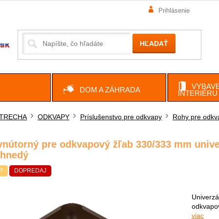
Prihlásenie
HĽADAŤ
VYBAVE
DOM A ZÁHRADA
INTERIÉRU
TRECHA
ODKVAPY
Príslušenstvo pre odkvapy
Rohy pre odkv
ov
vnútorný pre odkvapový žľab 330/333 mm univ
 hnedý
P
DOPREDAJ
Univerzá
odkvapov
viac