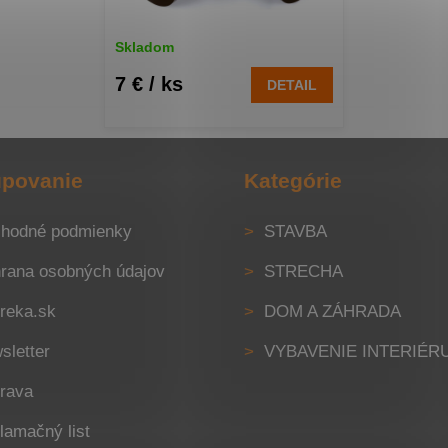
Skladom
7 €
/ ks
DETAIL
povanie
Kategórie
hodné podmienky
STAVBA
rana osobných údajov
STRECHA
reka.sk
DOM A ZÁHRADA
sletter
VYBAVENIE INTERIÉR
rava
lamačný list