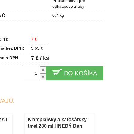
Príslušenstvo pre
odkvapové žľaby
sť
:
0,7 kg
DPH:
7 €
na bez DPH:
5,69 €
7 € / ks
na s DPH:
DO KOŠÍKA
VAJÚ:
MAT
Klampiarsky a karosársky
Vodováha
tmel 280 ml HNEDÝ Den
Braven