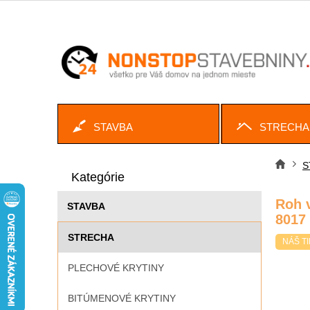
Prejsť
na
obsah
STAVBA
STRECHA
B
Preskočiť
o
S
Dom
kategórie
Kategórie
č
n
Roh 
STAVBA
ý
8017
p
STRECHA
a
NÁŠ TI
n
PLECHOVÉ KRYTINY
e
l
BITÚMENOVÉ KRYTINY