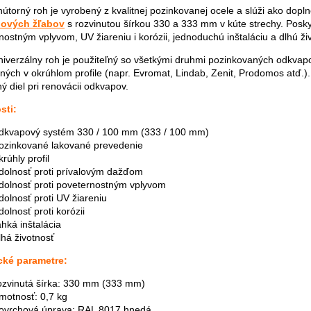
nútorný roh je vyrobený z kvalitnej pozinkovanej ocele a slúži ako dopln
ových žľabov
s rozvinutou šírkou 330 a 333 mm v kúte strechy. Posky
nostným vplyvom, UV žiareniu i korózii, jednoduchú inštaláciu a dlhú ži
niverzálny roh je použiteľný so všetkými druhmi pozinkovaných odkv
ných v okrúhlom profile (napr. Evromat, Lindab, Zenit, Prodomos atď.)
ý diel pri renovácii odkvapov.
sti:
dkvapový systém 330 / 100 mm (333 / 100 mm)
ozinkované lakované prevedenie
krúhly profil
dolnosť proti prívalovým dažďom
dolnosť proti poveternostným vplyvom
dolnosť proti UV žiareniu
dolnosť proti korózii
ahká inštalácia
lhá životnosť
cké parametre:
ozvinutá šírka: 330 mm (333 mm)
motnosť: 0,7 kg
ovrchová úprava: RAL 8017 hnedá