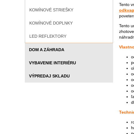
Tento v
KOMÍNOVÉ STRIEŠKY
odkvap
poveter
KOMÍNOVÉ DOPLNKY
Tento u
zhotove
LED REFLEKTORY
náhradn
Vlastno
DOM A ZÁHRADA
o
p
VYBAVENIE INTERIÉRU
o
o
VÝPREDAJ SKLADU
o
o
o
ľ
d
Techni
r
h
p