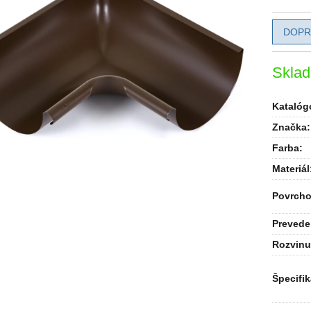
DOPR
Skla
Katalógo
Značka:
Farba
:
Materiál
Povrcho
Prevede
Rozvinu
Špecifik