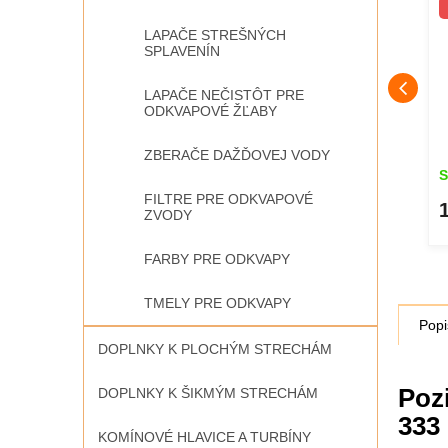
LAPAČE STREŠNÝCH
SPLAVENÍN
LAPAČE NEČISTÔT PRE
ODKVAPOVÉ ŽĽABY
ZBERAČE DAŽĎOVEJ VODY
Skladom
S
FILTRE PRE ODKVAPOVÉ
4 €
ZVODY
DETAIL
DETAIL
FARBY PRE ODKVAPY
TMELY PRE ODKVAPY
Popi
DOPLNKY K PLOCHÝM STRECHÁM
Poz
DOPLNKY K ŠIKMÝM STRECHÁM
333
KOMÍNOVÉ HLAVICE A TURBÍNY