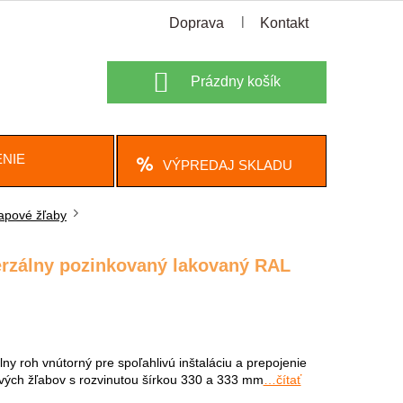
Doprava
Kontakt
Nákupný
Prázdny košík
košík
NIE
VÝPREDAJ SKLADU
apové žľaby
erzálny pozinkovaný lakovaný RAL
lny roh vnútorný pre spoľahlivú inštaláciu a prepojenie
ých žľabov s rozvinutou šírkou 330 a 333 mm
…čítať