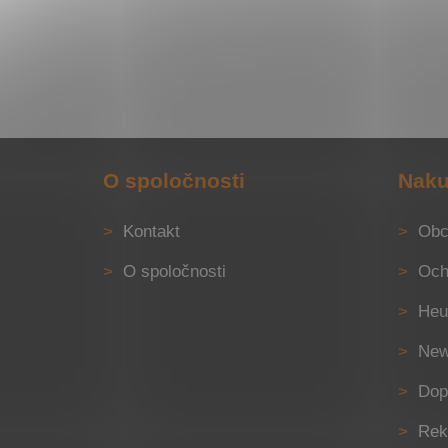
Z
á
O spoločnosti
Naku
p
ä
Kontakt
Obc
t
i
O spoločnosti
Och
e
Heu
New
Dop
Rek