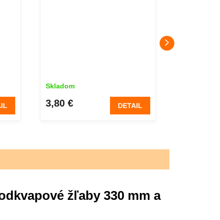
Skladom
Skladom
3,80 €
19,10 €
IL
DETAIL
 odkvapové žľaby 330 mm a