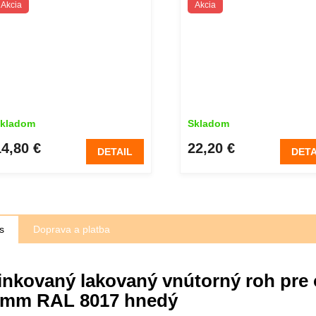
Akcia
Akcia
hnedý
hnedý
kladom
Skladom
14,80 €
22,20 €
DETAIL
DETA
s
Doprava a platba
inkovaný lakovaný vnútorný roh pre
 mm RAL 8017 hnedý