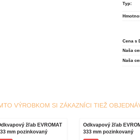
Typ
:
Hmotno
Cena s 
Naša ce
Naša ce
MTO VÝROBKOM SI ZÁKAZNÍCI TIEŽ OBJEDNÁ
Odkvapový žľab EVROMAT
Odkvapový žľab EVRO
33 mm pozinkovaný
333 mm pozinkovaný
akovaný 2 m RAL 8017
lakovaný 3 m RAL 8017