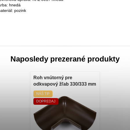
arba: hnedá
ateriál: pozink
Naposledy prezerané produkty
Roh vnútorný pre
odkvapový žľab 330/333 mm
univerzálny pozinkovaný
NÁŠ TIP
lakovaný RAL 8017 hnedý
DOPREDAJ
Pozinkovaný lakovaný
vnútorný roh pre odkvapové
žľaby 330 mm a 333 mm
RAL 8017 hnedý